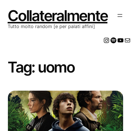
Vai
al
Collateralmente
contenuto
Tutto molto random [e per palati affini]
Insta
Spot
Yo
E
Tag:
uomo