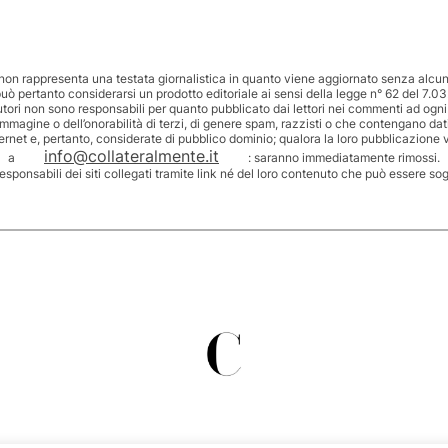
non rappresenta una testata giornalistica in quanto viene aggiornato senza alcuna
uò pertanto considerarsi un prodotto editoriale ai sensi della legge n° 62 del 7.03
utori non sono responsabili per quanto pubblicato dai lettori nei commenti ad ogni
’immagine o dell’onorabilità di terzi, di genere spam, razzisti o che contengano dat
ternet e, pertanto, considerate di pubblico dominio; qualora la loro pubblicazione v
info@collateralmente.it
a
: saranno immediatamente rimossi.
responsabili dei siti collegati tramite link né del loro contenuto che può essere so