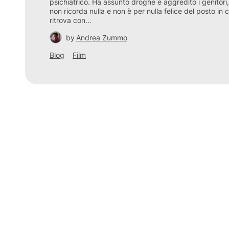
psichiatrico. Ha assunto droghe e aggredito i genitori
non ricorda nulla e non è per nulla felice del posto in cu
ritrova con…
by
Andrea Zummo
Blog
Film