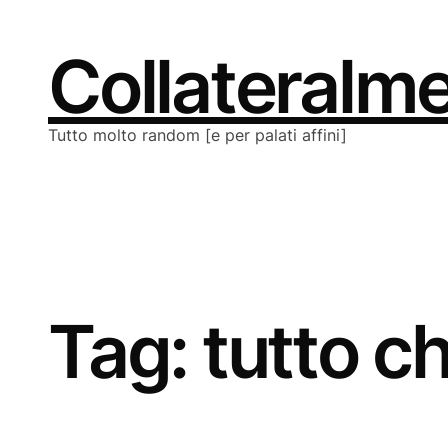
Vai
al
contenuto
Collateralm
Tutto molto random [e per palati affini]
Tag:
tutto c