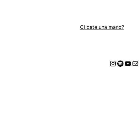
Ci date una mano?
Insta
Spot
Yo
E