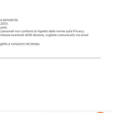
 periodicità.
.2001.
 post.
i personali non conformi al rispetto delle norme sulla Privacy.
iolasse eventuali diritti d’autore, vogliate comunicarlo via email
ggetto a variazioni nel tempo.