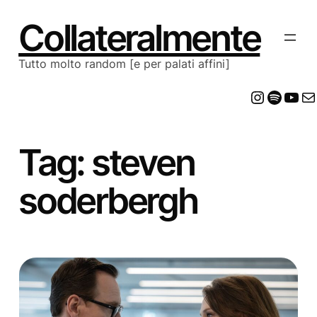
Vai
al
Collateralmente
contenuto
Tutto molto random [e per palati affini]
Insta
Spot
Yo
E
Tag:
steven
soderbergh