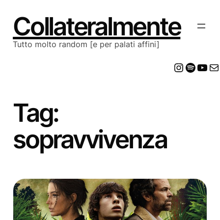
Vai
al
Collateralmente
contenuto
Tutto molto random [e per palati affini]
Insta
Spot
Yo
E
Tag:
sopravvivenza