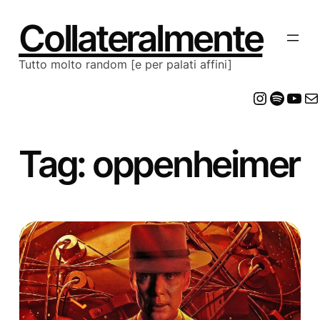
Vai
al
Collateralmente
contenuto
Tutto molto random [e per palati affini]
Insta
Spot
Yo
E
Tag:
oppenheimer