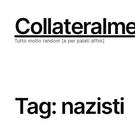
Vai
al
contenuto
Collateralm
Tutto molto random [e per palati affini]
Tag:
nazisti