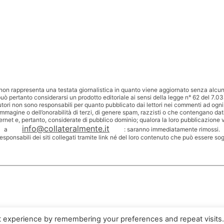
non rappresenta una testata giornalistica in quanto viene aggiornato senza alcuna
uò pertanto considerarsi un prodotto editoriale ai sensi della legge n° 62 del 7.03
utori non sono responsabili per quanto pubblicato dai lettori nei commenti ad ogni
’immagine o dell’onorabilità di terzi, di genere spam, razzisti o che contengano dat
ternet e, pertanto, considerate di pubblico dominio; qualora la loro pubblicazione v
info@collateralmente.it
a
: saranno immediatamente rimossi.
responsabili dei siti collegati tramite link né del loro contenuto che può essere so
t experience by remembering your preferences and repeat visits