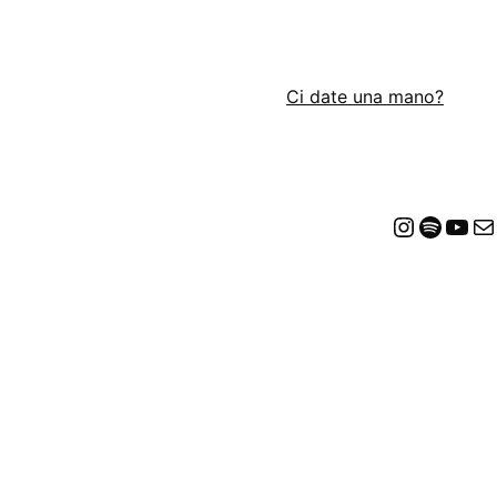
Ci date una mano?
Insta
Spot
Yo
E