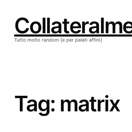
Vai
al
contenuto
Collateralm
Tutto molto random [e per palati affini]
Tag:
matrix