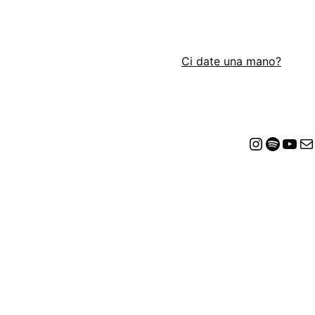
Ci date una mano?
Insta
Spot
Yo
E