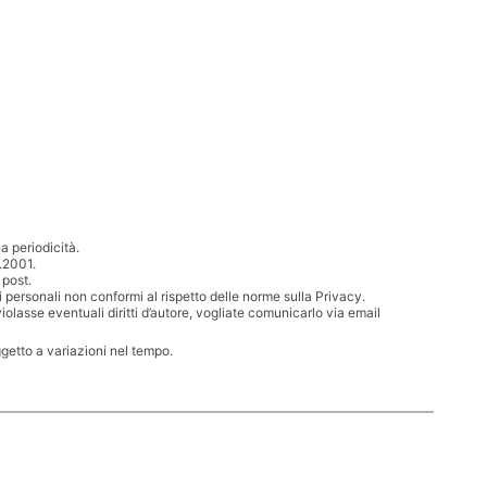
 periodicità.
.2001.
 post.
i personali non conformi al rispetto delle norme sulla Privacy.
iolasse eventuali diritti d’autore, vogliate comunicarlo via email
ggetto a variazioni nel tempo.