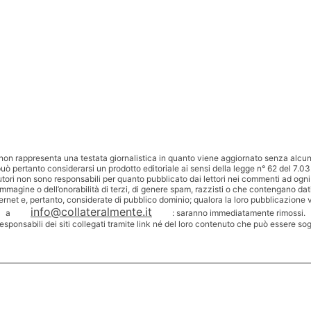
non rappresenta una testata giornalistica in quanto viene aggiornato senza alcuna
uò pertanto considerarsi un prodotto editoriale ai sensi della legge n° 62 del 7.03
utori non sono responsabili per quanto pubblicato dai lettori nei commenti ad ogni
’immagine o dell’onorabilità di terzi, di genere spam, razzisti o che contengano dat
ternet e, pertanto, considerate di pubblico dominio; qualora la loro pubblicazione v
info@collateralmente.it
a
: saranno immediatamente rimossi.
responsabili dei siti collegati tramite link né del loro contenuto che può essere so