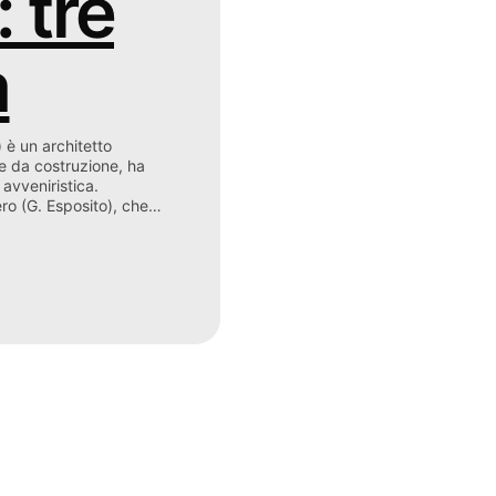
 tre
a
) è un architetto
e da costruzione, ha
avveniristica.
ero (G. Esposito), che…