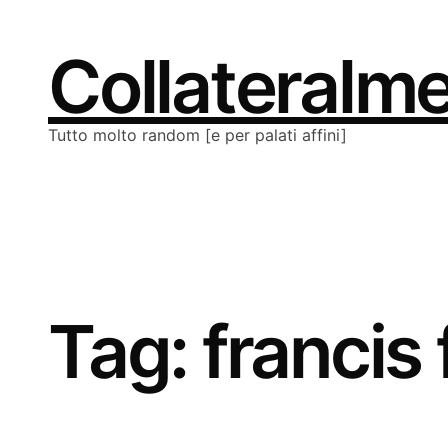
Vai
al
contenuto
Collateralm
Tutto molto random [e per palati affini]
Tag:
francis