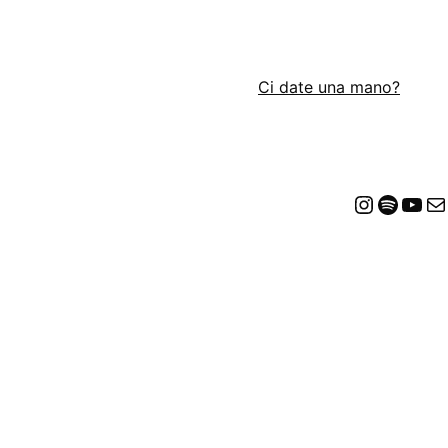
Ci date una mano?
Insta
Spot
Yo
E