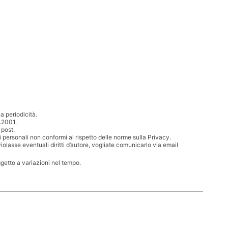
 periodicità.
.2001.
 post.
i personali non conformi al rispetto delle norme sulla Privacy.
iolasse eventuali diritti d’autore, vogliate comunicarlo via email
ggetto a variazioni nel tempo.