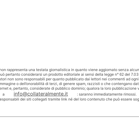
non rappresenta una testata giornalistica in quanto viene aggiornato senza alcuna
uò pertanto considerarsi un prodotto editoriale ai sensi della legge n° 62 del 7.03
utori non sono responsabili per quanto pubblicato dai lettori nei commenti ad ogni
’immagine o dell’onorabilità di terzi, di genere spam, razzisti o che contengano dat
ternet e, pertanto, considerate di pubblico dominio; qualora la loro pubblicazione v
info@collateralmente.it
a
: saranno immediatamente rimossi.
responsabili dei siti collegati tramite link né del loro contenuto che può essere so