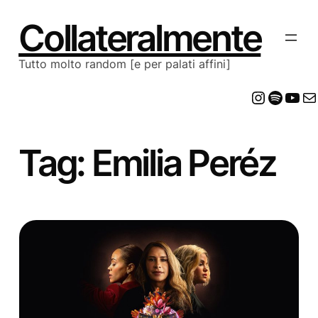
Vai
al
Collateralmente
contenuto
Tutto molto random [e per palati affini]
Insta
Spot
Yo
E
Tag:
Emilia Peréz