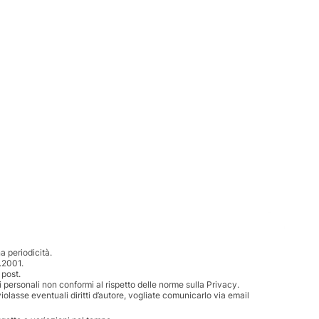
 periodicità.
.2001.
 post.
i personali non conformi al rispetto delle norme sulla Privacy.
iolasse eventuali diritti d’autore, vogliate comunicarlo via email