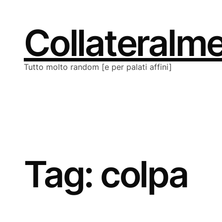
Vai
al
contenuto
Collateralm
Tutto molto random [e per palati affini]
Tag:
colpa