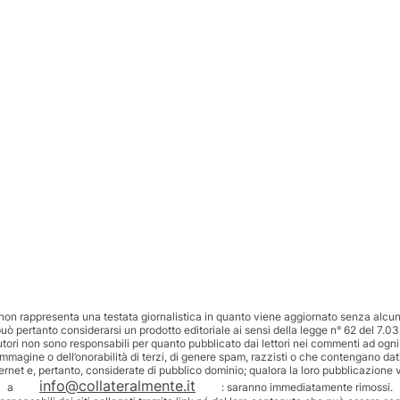
non rappresenta una testata giornalistica in quanto viene aggiornato senza alcuna
uò pertanto considerarsi un prodotto editoriale ai sensi della legge n° 62 del 7.03
utori non sono responsabili per quanto pubblicato dai lettori nei commenti ad ogni
’immagine o dell’onorabilità di terzi, di genere spam, razzisti o che contengano dat
ternet e, pertanto, considerate di pubblico dominio; qualora la loro pubblicazione v
info@collateralmente.it
a
: saranno immediatamente rimossi.