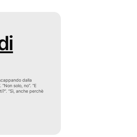
di
 scappando dalla
 “Non solo, no”. “E
i?”. “Sì, anche perchè