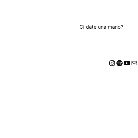
Ci date una mano?
Insta
Spot
Yo
E