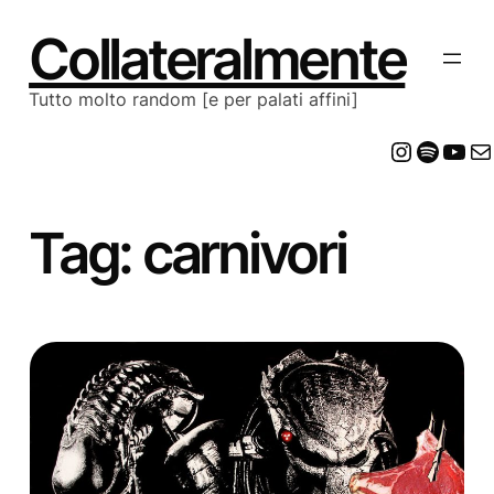
Vai
al
Collateralmente
contenuto
Tutto molto random [e per palati affini]
Insta
Spot
Yo
E
Tag:
carnivori