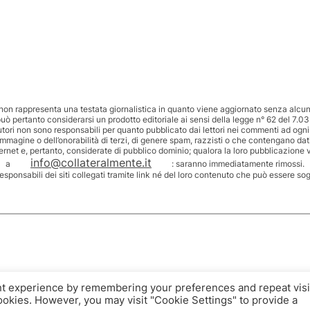
non rappresenta una testata giornalistica in quanto viene aggiornato senza alcuna
uò pertanto considerarsi un prodotto editoriale ai sensi della legge n° 62 del 7.03
utori non sono responsabili per quanto pubblicato dai lettori nei commenti ad ogni
’immagine o dell’onorabilità di terzi, di genere spam, razzisti o che contengano dat
ternet e, pertanto, considerate di pubblico dominio; qualora la loro pubblicazione v
info@collateralmente.it
a
: saranno immediatamente rimossi.
responsabili dei siti collegati tramite link né del loro contenuto che può essere so
nt experience by remembering your preferences and repeat visi
cookies. However, you may visit "Cookie Settings" to provide a