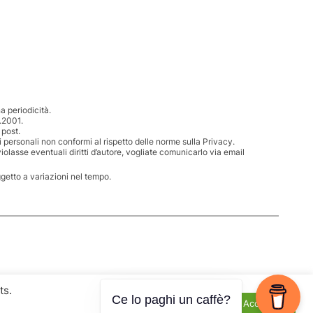
 periodicità.
.2001.
 post.
i personali non conformi al rispetto delle norme sulla Privacy.
iolasse eventuali diritti d’autore, vogliate comunicarlo via email
ggetto a variazioni nel tempo.
ts.
Ce lo paghi un caffè?
Cookie Settings
Accept All