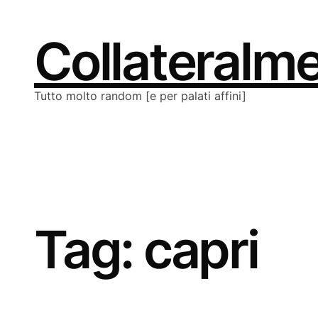
Vai
al
contenuto
Collateralm
Tutto molto random [e per palati affini]
Tag:
capri