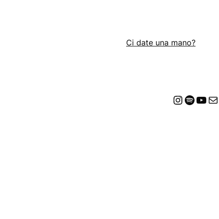
Ci date una mano?
Insta
Spot
Yo
E