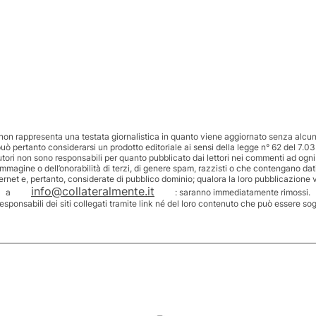
non rappresenta una testata giornalistica in quanto viene aggiornato senza alcuna
uò pertanto considerarsi un prodotto editoriale ai sensi della legge n° 62 del 7.03
utori non sono responsabili per quanto pubblicato dai lettori nei commenti ad ogni
’immagine o dell’onorabilità di terzi, di genere spam, razzisti o che contengano dat
ternet e, pertanto, considerate di pubblico dominio; qualora la loro pubblicazione v
info@collateralmente.it
a
: saranno immediatamente rimossi.
responsabili dei siti collegati tramite link né del loro contenuto che può essere so