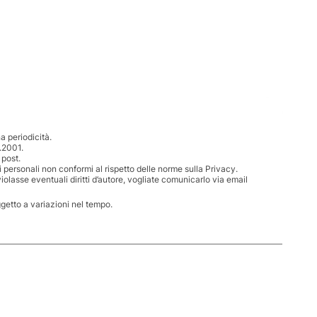
 periodicità.
.2001.
 post.
i personali non conformi al rispetto delle norme sulla Privacy.
iolasse eventuali diritti d’autore, vogliate comunicarlo via email
ggetto a variazioni nel tempo.