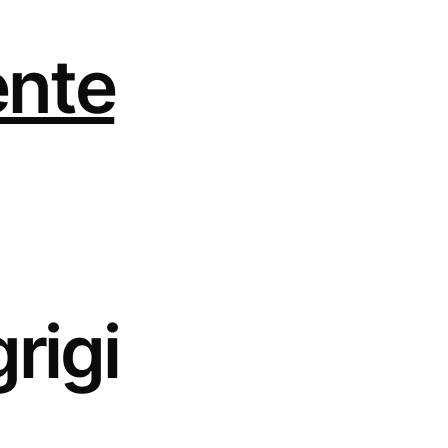
ente
grigi