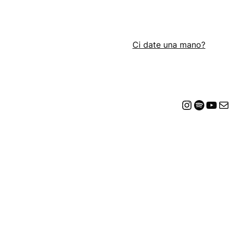
Ci date una mano?
Insta
Spot
Yo
E