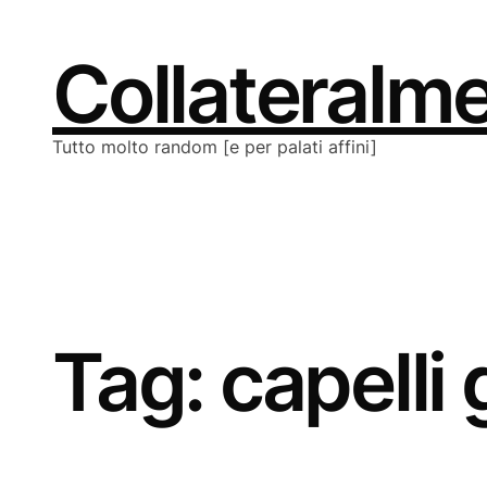
Vai
al
contenuto
Collateralm
Tutto molto random [e per palati affini]
Tag:
capelli 