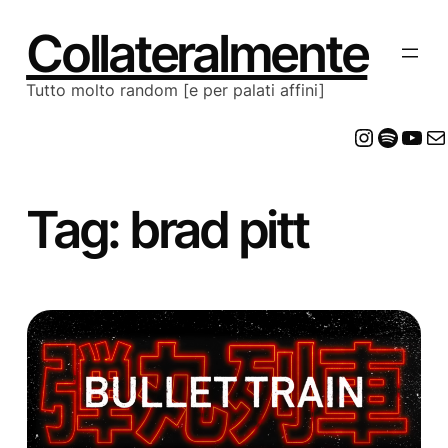
Vai
al
Collateralmente
contenuto
Tutto molto random [e per palati affini]
Insta
Spot
Yo
E
Tag:
brad pitt