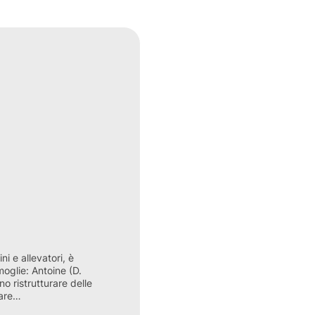
i e allevatori, è
moglie: Antoine (D.
o ristrutturare delle
lare…