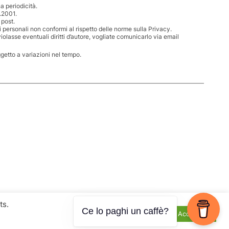
 periodicità.
.2001.
 post.
i personali non conformi al rispetto delle norme sulla Privacy.
iolasse eventuali diritti d’autore, vogliate comunicarlo via email
ggetto a variazioni nel tempo.
ts.
Ce lo paghi un caffè?
Cookie Settings
Accept All