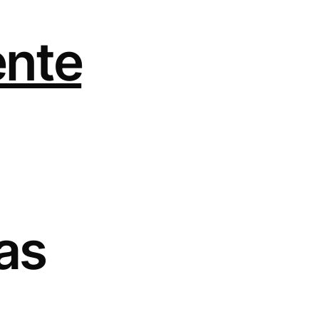
ente
as