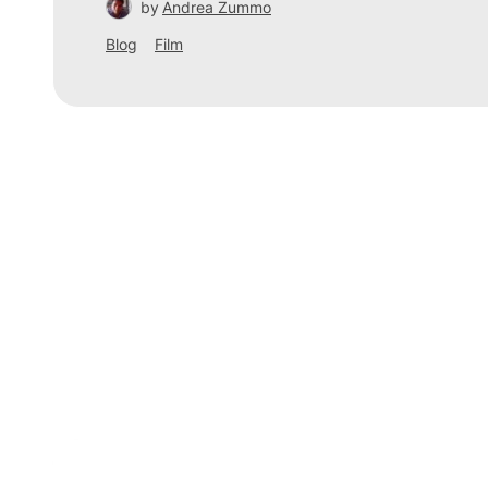
by
Andrea Zummo
Blog
Film