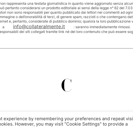
non rappresenta una testata giornalistica in quanto viene aggiornato senza alcuna
uò pertanto considerarsi un prodotto editoriale ai sensi della legge n° 62 del 7.03
utori non sono responsabili per quanto pubblicato dai lettori nei commenti ad ogni
’immagine o dell’onorabilità di terzi, di genere spam, razzisti o che contengano dat
ternet e, pertanto, considerate di pubblico dominio; qualora la loro pubblicazione v
info@collateralmente.it
a
: saranno immediatamente rimossi.
responsabili dei siti collegati tramite link né del loro contenuto che può essere so
nt experience by remembering your preferences and repeat visi
cookies. However, you may visit "Cookie Settings" to provide a