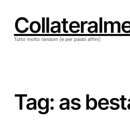
Vai
al
contenuto
Collateralm
Tutto molto random [e per palati affini]
Tag:
as best