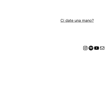
Ci date una mano?
Insta
Spot
Yo
E