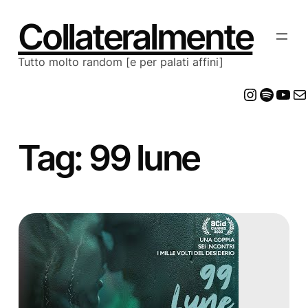
Vai
al
Collateralmente
contenuto
Tutto molto random [e per palati affini]
Insta
Spot
Yo
E
Tag:
99 lune