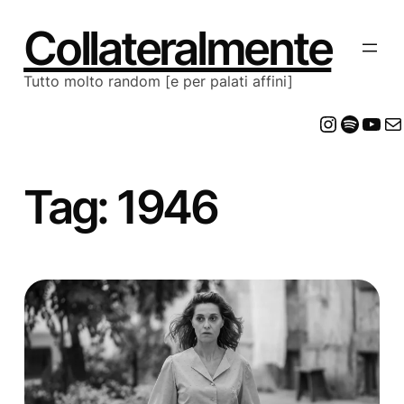
Vai
al
Collateralmente
contenuto
Tutto molto random [e per palati affini]
Insta
Spot
Yo
E
Tag:
1946