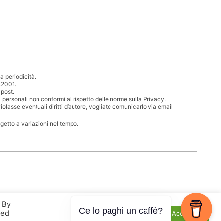
 periodicità.
.2001.
 post.
i personali non conformi al rispetto delle norme sulla Privacy.
iolasse eventuali diritti d’autore, vogliate comunicarlo via email
ggetto a variazioni nel tempo.
. By
led
Cookie Settings
Accept All
Ce lo paghi un caffè?