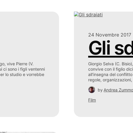
24 Novembre 2017
Gli sd
o, vive Pierre (V.
Giorgio Selva (C. Bisio
 ci sono i figli ventenni
convive con il figlio d
per lo studio e vorrebbe
all’insegna del conflitt
regole, organizzazioni, 
by
Andrea Zumm
Film