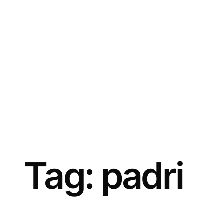
Vai
al
contenuto
Tag:
padri