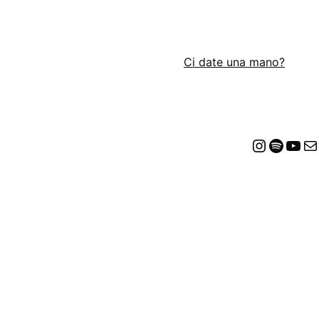
Ci date una mano?
Insta
Spot
Yo
E