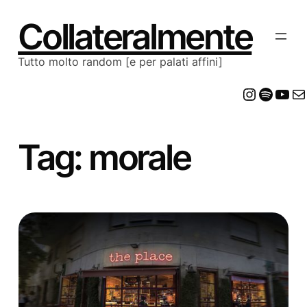
Vai
al
Collateralmente
contenuto
Tutto molto random [e per palati affini]
Insta
Spot
Yo
E
Tag:
morale