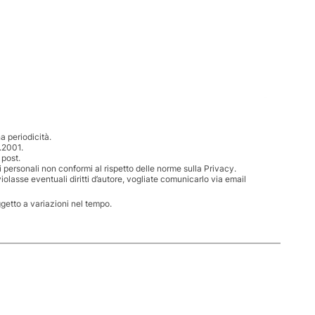
 periodicità.
.2001.
 post.
i personali non conformi al rispetto delle norme sulla Privacy.
iolasse eventuali diritti d’autore, vogliate comunicarlo via email
ggetto a variazioni nel tempo.