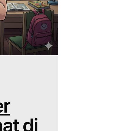
er
hat di