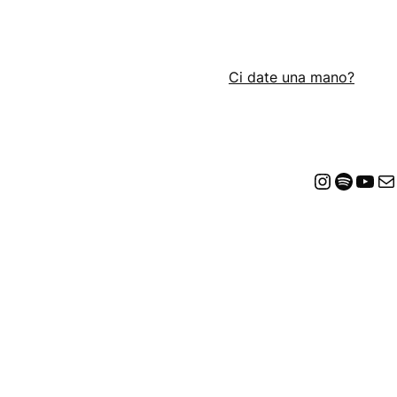
Ci date una mano?
Insta
Spot
Yo
E