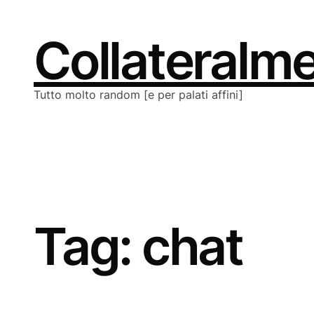
Vai
al
contenuto
Collateralm
Tutto molto random [e per palati affini]
Tag:
chat