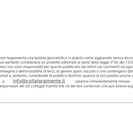
non rappresenta una testata giornalistica in quanto viene aggiornato senza alcuna
uò pertanto considerarsi un prodotto editoriale ai sensi della legge n° 62 del 7.03
utori non sono responsabili per quanto pubblicato dai lettori nei commenti ad ogni
’immagine o dell’onorabilità di terzi, di genere spam, razzisti o che contengano dat
ternet e, pertanto, considerate di pubblico dominio; qualora la loro pubblicazione v
info@collateralmente.it
a
: saranno immediatamente rimossi.
responsabili dei siti collegati tramite link né del loro contenuto che può essere so