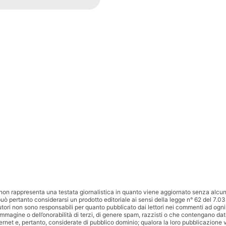
non rappresenta una testata giornalistica in quanto viene aggiornato senza alcuna
uò pertanto considerarsi un prodotto editoriale ai sensi della legge n° 62 del 7.03
utori non sono responsabili per quanto pubblicato dai lettori nei commenti ad ogni
’immagine o dell’onorabilità di terzi, di genere spam, razzisti o che contengano dat
ternet e, pertanto, considerate di pubblico dominio; qualora la loro pubblicazione v