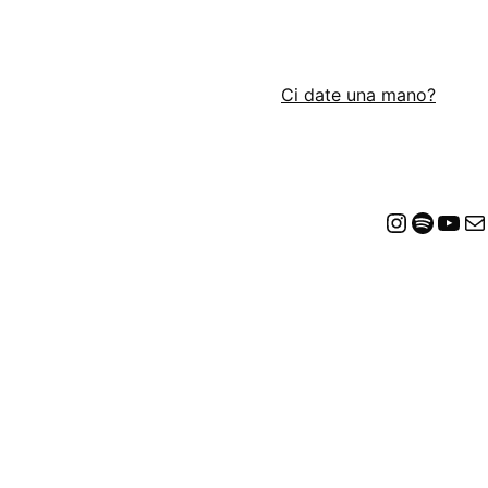
Ci date una mano?
Insta
Spot
Yo
E