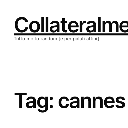
Vai
al
contenuto
Collateralm
Tutto molto random [e per palati affini]
Tag:
cannes