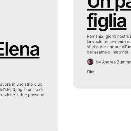
Un p
figlia
Romania, giorni nostri: 
Elena
lei vuole un avvenire m
studio per andare all’un
dell’esame di maturità.
by
Andrea Zumm
Film
avora in uno strip club
stejn), figlio unico di
attrazione. I due passano