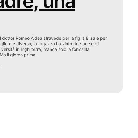
adre, una
il dottor Romeo Aldea stravede per la figlia Eliza e per
igliore e diverso; la ragazza ha vinto due borse di
iversità in Inghilterra, manca solo la formalità
 Ma il giorno prima…
o